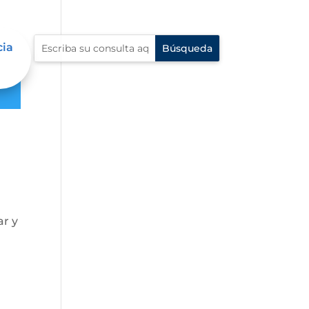
cia
ar y