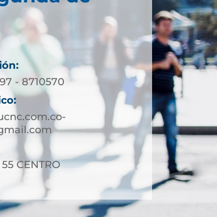
ión:
197 - 8710570
ico:
ucnc.com.co-
gmail.com
 - 55 CENTRO