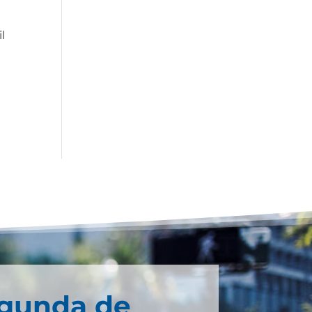
l
egunda de