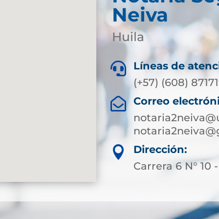
Neiva
Huila
Líneas de atenc

(+57) (608) 8717
Correo electrón

notaria2neiva@
notaria2neiva@
Dirección:

Carrera 6 N° 10