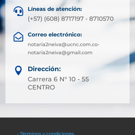
Líneas de atención:

(+57) (608) 8717197 - 8710570
Correo electrónico:

notaria2neiva@ucnc.com.co-
notaria2neiva@gmail.com
Dirección:

Carrera 6 N° 10 - 55
CENTRO
• Términos y condiciones