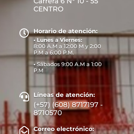
Carrera 6 N° 10 - 55
CENTRO
Horario de atención:

• Lunes a Viernes:
8:00 A.M a 12:00 M y 2:00
P.M a 6:00 P.M.
•
Sábados 9:00 A.M a 1:00
P.M
Líneas de atención:

(+57) (608) 8717197 -
8710570
Correo electrónico:
