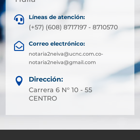
Líneas de atención:

(+57) (608) 8717197 - 8710570
Correo electrónico:

notaria2neiva@ucnc.com.co-
notaria2neiva@gmail.com
Dirección:

Carrera 6 N° 10 - 55
CENTRO