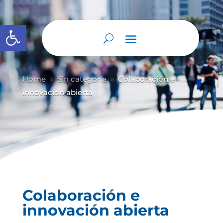
Abrir barra de herramientas
Home
Sin categoría
Colaboración e
9
9
innovación abierta
Colaboración e
innovación abierta