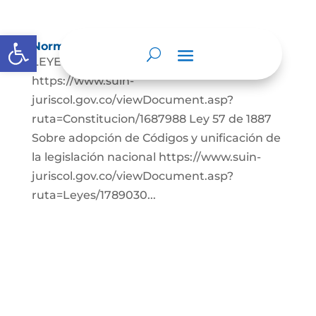
Abrir barra de herramientas
Normatividad
LEYES: Constitución Política de Colombia.
https://www.suin-
juriscol.gov.co/viewDocument.asp?
ruta=Constitucion/1687988 Ley 57 de 1887
Sobre adopción de Códigos y unificación de
la legislación nacional https://www.suin-
juriscol.gov.co/viewDocument.asp?
ruta=Leyes/1789030...