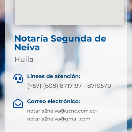
Notaría Segunda de
Neiva
Huila
Líneas de atención:

(+57) (608) 8717197 - 8710570
Correo electrónico:

notaria2neiva@ucnc.com.co-
notaria2neiva@gmail.com