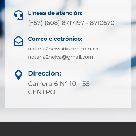
Líneas de atención:

(+57) (608) 8717197 - 8710570
Correo electrónico:

notaria2neiva@ucnc.com.co-
notaria2neiva@gmail.com
Dirección:

Carrera 6 N° 10 - 55
CENTRO