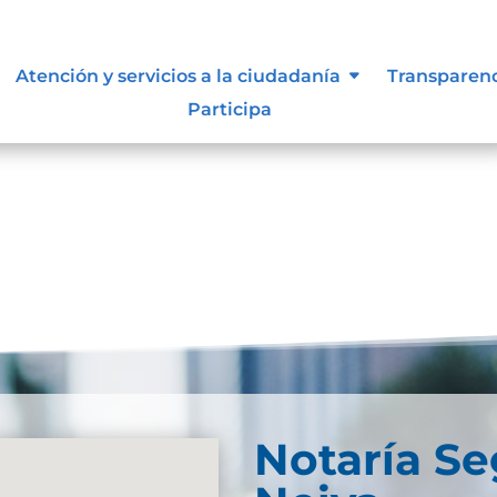
siones que puede afectar al
Atención y servicios a la ciudadanía
Transparen
Participa
Notaría S