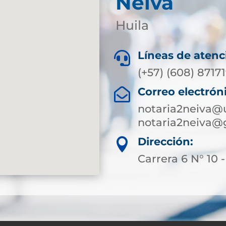
Neiva
Huila
Líneas de atenc

(+57) (608) 8717
Correo electrón

notaria2neiva@
notaria2neiva@
Dirección:

Carrera 6 N° 10