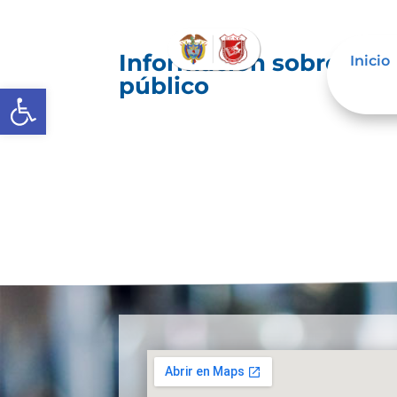
Información sobre deci
Inicio
público
Abrir barra de herramientas