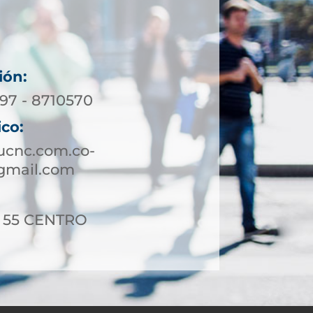
ión:
197 - 8710570
ico:
ucnc.com.co-
gmail.com
 - 55 CENTRO