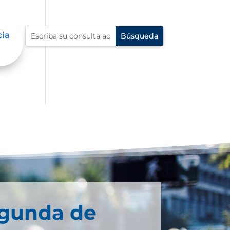
cia
egunda de