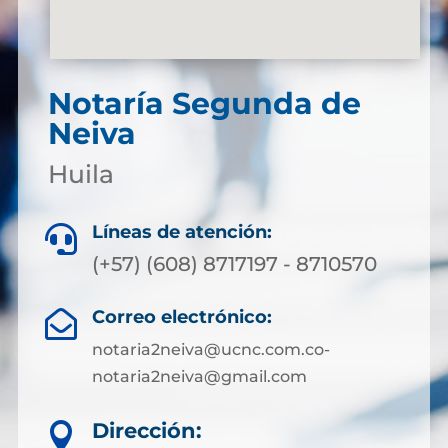
Notaría Segunda de
Neiva
Huila
Líneas de atención:

(+57) (608) 8717197 - 8710570
Correo electrónico:

notaria2neiva@ucnc.com.co-
notaria2neiva@gmail.com
Dirección:
