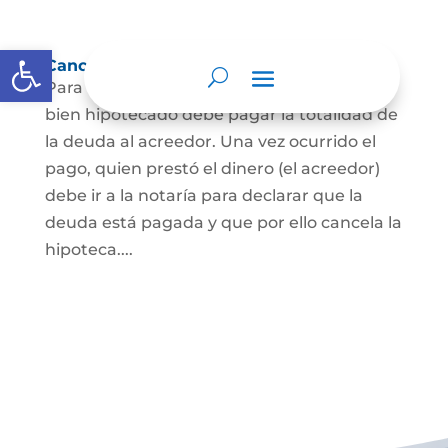
Abrir barra de herramientas
Cancelación de Hipoteca
Para cancelar una hipoteca, el dueño del
bien hipotecado debe pagar la totalidad de
la deuda al acreedor. Una vez ocurrido el
pago, quien prestó el dinero (el acreedor)
debe ir a la notaría para declarar que la
deuda está pagada y que por ello cancela la
hipoteca....