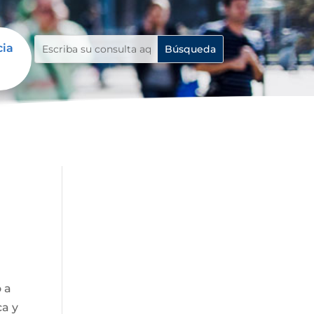
cia
o a
ca y