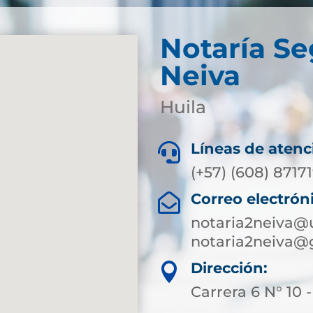
Notaría S
Neiva
Huila
Líneas de atenc

(+57) (608) 8717
Correo electrón

notaria2neiva@
notaria2neiva@
Dirección:

Carrera 6 N° 10