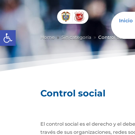
Inicio
Abrir barra de herramientas
Home
Sin categoría
Control social
9
9
Control social
El control social es el derecho y el de
través de sus organizaciones, redes soci