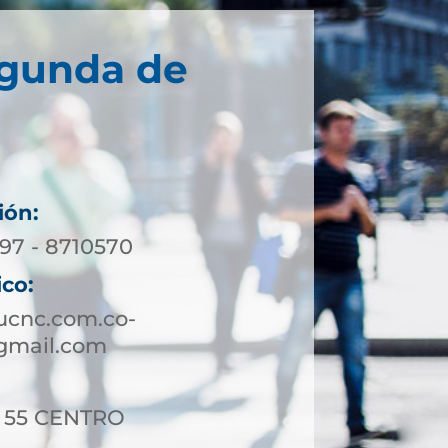
egunda de
ión:
197 - 8710570
ico:
ucnc.com.co-
gmail.com
 - 55 CENTRO