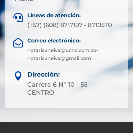
Líneas de atención:

(+57) (608) 8717197 - 8710570
Correo electrónico:

notaria2neiva@ucnc.com.co-
notaria2neiva@gmail.com
Dirección:

Carrera 6 N° 10 - 55
CENTRO