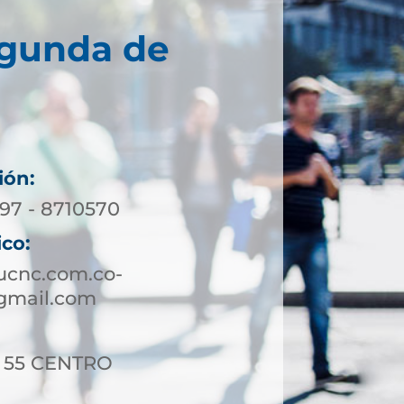
egunda de
ión:
197 - 8710570
ico:
ucnc.com.co-
gmail.com
 - 55 CENTRO