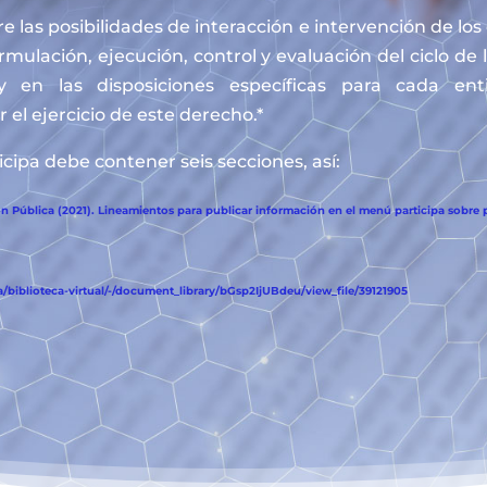
e las posibilidades de interacción e intervención de lo
ormulación, ejecución, control y evaluación del ciclo de 
y en las disposiciones específicas para cada en
 el ejercicio de este derecho.*
cipa debe contener seis secciones, así:
 Pública (2021). Lineamientos para publicar información en el menú participa sobre p
biblioteca-virtual/-/document_library/bGsp2IjUBdeu/view_file/39121905