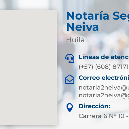
Notaría S
Neiva
Huila
Líneas de atenc

(+57) (608) 8717
Correo electrón

notaria2neiva@
notaria2neiva@
Dirección:

Carrera 6 N° 10