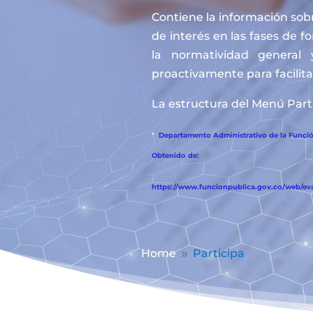
Contiene la información sobr
de interés en las fases de f
la normatividad general 
proactivamente para facilitar
La estructura del Menú Parti
*
Departamento Administrativo de la Función
Obtenido de:
https://www.funcionpublica.gov.co/web/eva/
Home
Participa
9