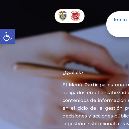
Inicio
Abrir barra de herramientas
¿Qué es?
El Menú Participa es una 
obligados en el encabezado 
contenidos de información 
en el ciclo de la gestión 
decisiones y acciones públi
la gestión institucional a tra