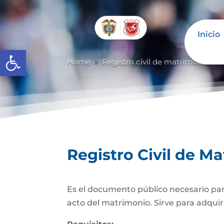
Inicio
Abrir barra de herramientas
Home
Registro civil de matrimonio
9
9
Registro Civil de M
Es el documento público necesario para
acto del matrimonio. Sirve para adquiri