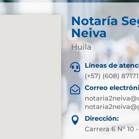
Notaría S
Neiva
Huila
Líneas de atenc

(+57) (608) 8717
Correo electrón

notaria2neiva@
notaria2neiva@
Dirección:

Carrera 6 N° 10