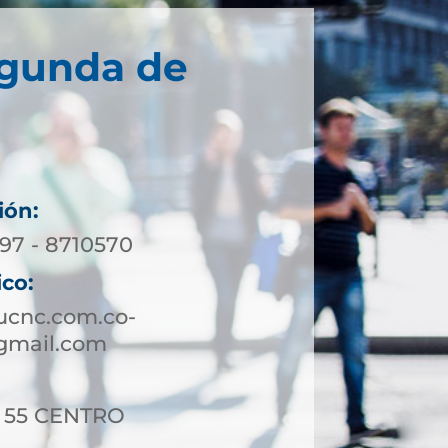
egunda de
ión:
197 - 8710570
ico:
ucnc.com.co-
gmail.com
 - 55 CENTRO