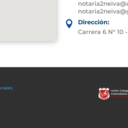
notaria2neiva@
notaria2neiva@
Dirección:

Carrera 6 N° 10
onales