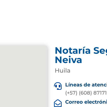
Notaría S
Neiva
Huila
Líneas de atenc

(+57) (608) 8717
Correo electrón
