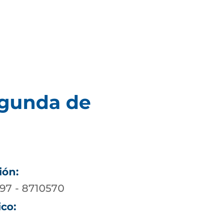
egunda de
ión:
197 - 8710570
ico: