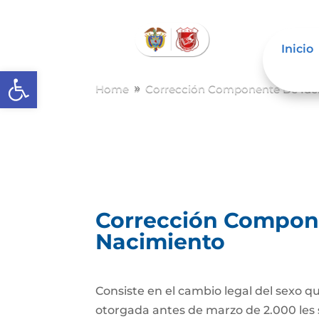
Inicio
Abrir barra de herramientas
Home
Corrección Componente De Iden
9
Corrección Componen
Nacimiento
Consiste en el cambio legal del sexo q
otorgada antes de marzo de 2.000 les 